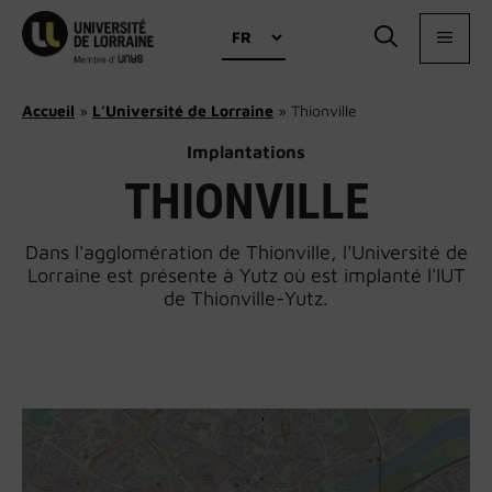
Aller
Choisir
au
MEN
une
contenu
langue
Accueil
»
L’Université de Lorraine
»
Thionville
Implantations
THIONVILLE
Dans l'agglomération de Thionville, l'Université de
Lorraine est présente à Yutz où est implanté l'IUT
de Thionville-Yutz.