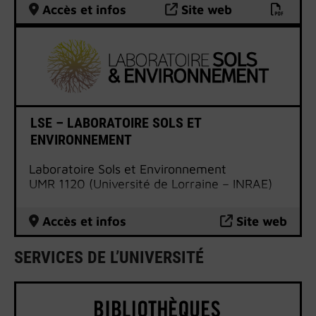
alimentaire ou encore la commercialisation,
Accès et infos
Site web
la finance et le secteur de la banque-
assurance.
L’IUT Thionville-Yutz, c’est également, pour
des étudiants désireux de parfaire leur
niveau de formation, une étape vers des
diplômes de haut niveau préparés sur
d’autres sites universitaires.
LSE – LABORATOIRE SOLS ET
ENVIRONNEMENT
Laboratoire Sols et Environnement
UMR 1120 (Université de Lorraine – INRAE)
Accès et infos
Site web
SERVICES DE L’UNIVERSITÉ